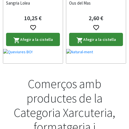
Sangria Lolea
Ous del Mas
10,25 €
2,60 €
favorite_border
favorite_border
Afegir a la cistella
Afegir a la cistella
shopping_cart
shopping_cart
Comerços amb
productes de la
Categoria Xarcuteria,
formatgeria i