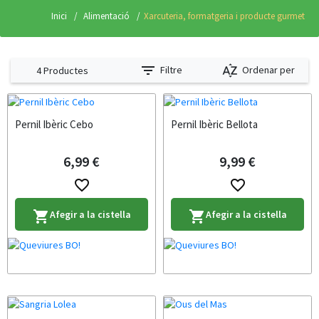
Inici
Alimentació
Xarcuteria, formatgeria i producte gurmet
filter_list
sort_by_alpha
Filtre
Ordenar per
4 Productes
Pernil Ibèric Cebo
Pernil Ibèric Bellota
6,99 €
9,99 €
favorite_border
favorite_border
Afegir a la cistella
Afegir a la cistella
shopping_cart
shopping_cart