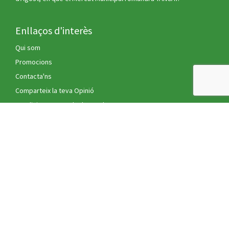
Enllaços d'interès
Qui som
Promocions
Contacta'ns
Comparteix la teva Opinió
Condicions generals de venda
Política de privacitat
Política de cookies
Avís legal
Mètodes de pagament
Targeta de crèdit
Mètodes d'enviament