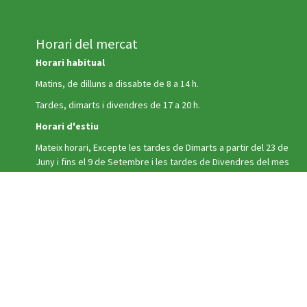
Horari del mercat
Horari habitual
Matins, de dilluns a dissabte de 8 a 14 h.
Tardes, dimarts i divendres de 17 a 20 h.
Horari d'estiu
Mateix horari, Excepte les tardes de Dimarts a partir del 23 de
Juny i fins el 9 de Setembre i les tardes de Divendres del mes
d'Agost, en que el Mercat Municipal romandrà TANCAT.