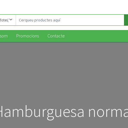
Cerqueu
productes
aquí
 som
Promocions
Contacte
Hamburguesa norma