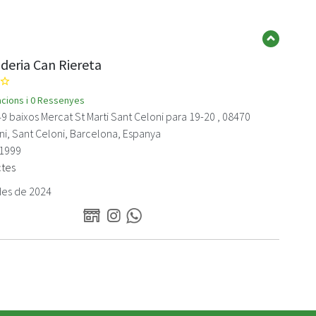
deria Can Riereta
star_border
cacions i 0 Ressenyes
9 baixos Mercat St Marti Sant Celoni para 19-20 , 08470
ni, Sant Celoni, Barcelona, Espanya
1999
ctes
es de 2024
WEB
Instagram
Whatsapp
Cansaladeria
Cansaladeria
Cansaladeria
Can
Can
Can
Riereta
Riereta
Riereta