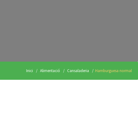
Inici
Alimentació
Cansaladeria
Hamburguesa normal