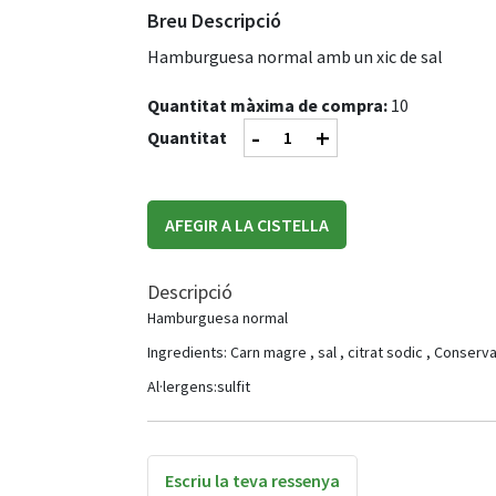
Breu Descripció
Hamburguesa normal amb un xic de sal
Quantitat màxima de compra:
10
-
+
Quantitat
AFEGIR A LA CISTELLA
Descripció
Hamburguesa normal
Ingredients: Carn magre , sal , citrat sodic , Conserva
Al·lergens:sulfit
Escriu la teva ressenya