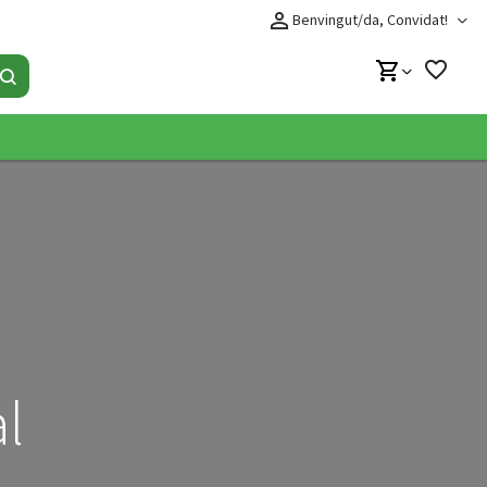
perm_identity
Benvingut/da, Convidat!
favorite_border
shopping_cart
Cerqueu productes aquí
l