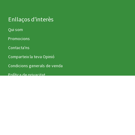
Enllaços d'interès
Qui som
Promocions
Contacta'ns
Comparteix la teva Opinió
Condicions generals de venda
Política de privacitat
Política de cookies
Avís legal